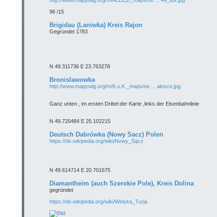
96 /15
Brigidau (Laniwka) Kreis Rajon
Gegründet 1783
N 49.311736 E 23.763278
Bronislawowka
http://www.mapywig.org/m/K.u.K._maps/se ... alosce.jpg
Ganz unten , im ersten Drittel der Karte ,links der Eisenbahnlinie
N 49.720484 E 25.102215
Deutsch Dabrówka (Nowy Sacz) Polen
https://de.wikipedia.org/wiki/Nowy_Sącz
N 49.614714 E 20.701675
Diamantheim (auch Szerokie Pole), Kreis Dolina
gegründet
https://de.wikipedia.org/wiki/Welyka_Turja