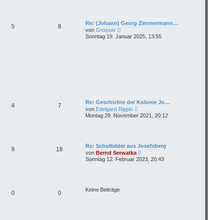
t
e
r
B
Re: (Johann) Georg Zimmermann…
5
8
e
N
von
Grosser
i
e
Sonntag 19. Januar 2025, 13:55
t
u
r
e
a
s
g
t
e
r
B
e
i
t
r
Re: Geschichte der Kolonie Jo…
4
7
a
N
von
Edelgard Rippin
g
e
Montag 29. November 2021, 20:12
u
e
s
t
e
Re: Schulbilder aus Josefsberg
9
18
r
N
von
Bernd Serwatka
B
e
Sonntag 12. Februar 2023, 20:43
e
u
i
e
t
s
r
t
a
e
Keine Beiträge
g
0
0
r
B
e
i
t