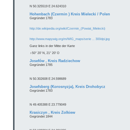
N 50.325519 E 24.624310
Hohenbach (Czermin ) Kreis Mielecki / Polen
Gegründet 1783
http://de.wikipedia.org/wiki/Czermin_(Powiat_Mielecki)
http://www.mapywig.org/m/WIG_maps/serie ... 300dpi.jpg
Ganz links in der Mitte der Karte
♁50° 20′ N, 21° 20′ O
Josefów , Kreis Radziechow
Gegründet 1785
N 50.302608 E 24.598689
Josefsberg (Korosnyzja), Kreis Drohobycz
Gegründet 1783
N 49.405388 E 23.779049
Krasiczyn , Kreis Zolkiew
Gegründet 1844