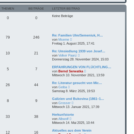
u
t
e
r
s
THEMEN
BEITRÄGE
LETZTER BEITRAG
a
t
g
e
Keine Beiträge
0
0
r
B
e
i
t
Re: Familien Ulm/Semeniuk, H…
r
79
246
N
von
Mseme
a
e
Freitag 1. August 2025, 17:41
g
u
e
Re: Umsiedlung 1939 von Josef…
10
21
s
N
von
Volker Paarz
t
e
Donnerstag 28. November 2024, 15:03
e
u
r
e
ERFAHRUNGEN VON FLÜCHTLING…
B
5
7
s
N
e
von
Bernd Serwatka
t
e
i
Mittwoch 10. November 2021, 13:59
e
u
t
r
e
r
Re: Literatur gesucht von Mic…
B
26
44
s
a
N
e
von
Geiba
t
g
e
i
Samstag 8. März 2025, 19:53
e
u
t
r
e
r
Galizien und Bukovina (1861–1…
B
8
9
s
a
N
e
von
Grosser
t
g
e
i
Mittwoch 13. Januar 2021, 17:39
e
u
t
r
e
r
Herkunfstorte
B
33
38
s
a
N
e
von
Albwolf
t
g
e
i
Mittwoch 14. Mai 2025, 10:44
e
u
t
r
e
r
Aktuelles aus dem Verein
B
12
16
s
a
N