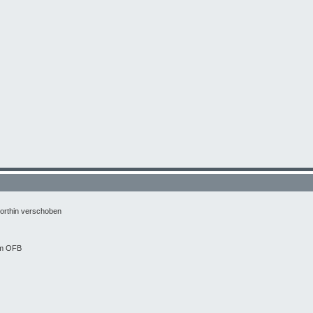
 dorthin verschoben
tem OFB