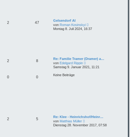
e
g
i
s
t
t
r
e
a
r
g
B
Gelsendorf AI
2
47
e
N
von
Roman Kosinskyi
i
e
Montag 8. Juli 2024, 16:37
t
u
r
e
a
s
g
t
e
r
B
e
Re: Familie Tramer (Dramer) a…
2
8
i
N
von
Edelgard Rippin
t
e
Samstag 9. Januar 2021, 11:21
r
u
a
e
Keine Beiträge
g
0
0
s
t
e
r
B
e
i
t
r
a
g
Re: Klee - Heinrichshof/Heinr…
2
5
N
von
Matthias Müller
e
Dienstag 28. November 2017, 07:58
u
e
s