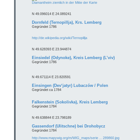
Diamantheim ziemlich in der Mitte der Karte
N 49.096014 E 24.089241
Dornfeld (Ternopillja), Krs. Lemberg
Gegründet 1786
http://de.wikipedia.org/wiki/Ternopillja
N 49.628393 E 23.944874
Einsiedel (Odynoke), Kreis Lemberg (L’viv)
Gegründet 1786
N 49.671114 E 23.820591
Einsingen (Dev‘jatyr) Lubaczów / Polen
Gegründet ca 1784
Falkenstein (Sokolivka), Kreis Lemberg
Gegründet 1784
N 49.638844 E 23.798189
Gassendorf (Ulitschne) bei Drohobycz
Gegründet 1784
http://www.mapywig.org/m/WIG_maps/serie ... 289860.jpg