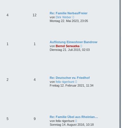
s
a
e
t
g
i
e
t
r
Re: Familie Nerbas/Freier
r
4
12
B
N
a
von
Dirk Weber
e
e
g
Montag 22. Mai 2023, 23:05
i
u
t
e
r
s
a
t
g
e
r
Auflistung Einwohner Bandrow
1
1
B
N
von
Bernd Serwatka
e
e
Dienstag 21. Juli 2015, 02:03
i
u
t
e
r
s
a
t
g
e
r
B
e
Re: Deutscher ev. Friedhof
2
4
i
N
von
felix-tigerbunt
t
e
Freitag 12. Februar 2021, 11:34
r
u
a
e
g
s
t
e
r
B
e
i
Re: Familie Übel aus Rheinlan…
5
9
t
N
von
felix-tigerbunt
r
e
Sonntag 14. August 2016, 10:18
a
u