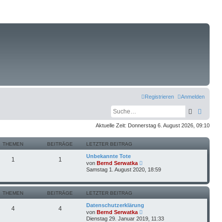
Registrieren
Anmelden
Suche
Erweit
Aktuelle Zeit: Donnerstag 6. August 2026, 09:10
THEMEN
BEITRÄGE
LETZTER BEITRAG
Unbekannte Tote
1
1
N
von
Bernd Serwatka
e
Samstag 1. August 2020, 18:59
u
e
s
t
THEMEN
BEITRÄGE
LETZTER BEITRAG
e
r
Datenschutzerklärung
4
4
B
N
von
Bernd Serwatka
e
e
Dienstag 29. Januar 2019, 11:33
i