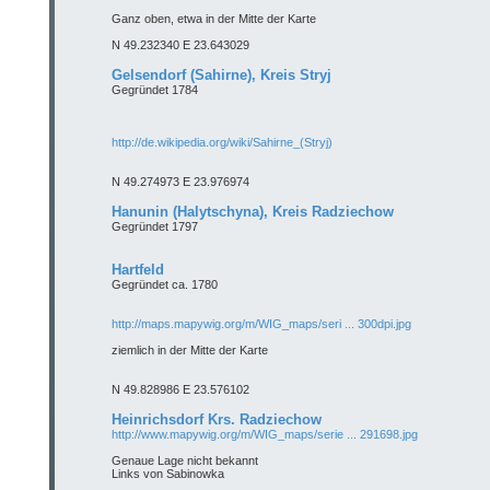
Ganz oben, etwa in der Mitte der Karte
N 49.232340 E 23.643029
Gelsendorf (Sahirne), Kreis Stryj
Gegründet 1784
http://de.wikipedia.org/wiki/Sahirne_(Stryj)
N 49.274973 E 23.976974
Hanunin (Halytschyna), Kreis Radziechow
Gegründet 1797
Hartfeld
Gegründet ca. 1780
http://maps.mapywig.org/m/WIG_maps/seri ... 300dpi.jpg
ziemlich in der Mitte der Karte
N 49.828986 E 23.576102
Heinrichsdorf Krs. Radziechow
http://www.mapywig.org/m/WIG_maps/serie ... 291698.jpg
Genaue Lage nicht bekannt
Links von Sabinowka