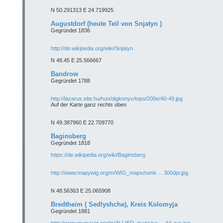
N 50.291313 E 24.719925
Augustdorf (heute Teil von Snjatyn )
Gegründet 1836
http://de.wikipedia.org/wiki/Snjatyn
N 48.45 E 25.566667
Bandrow
Gegründet 1788
http://lazarus.elte.hu/hun/digkonyv/topo/200e/40-49.jpg
Auf der Karte ganz rechts oben
N 49.387960 E 22.709770
Baginsberg
Gegründet 1818
https://de.wikipedia.org/wiki/Baginsberg
http://www.mapywig.org/m/WIG_maps/serie ... 300dpi.jpg
N 48.56363 E 25.065908
Bredtheim ( Sedlyshche), Kreis Kolomyja
Gegründet 1881
http://www.mapywig.org/m/ALLIED_maps/se ... 44_tux.jpg