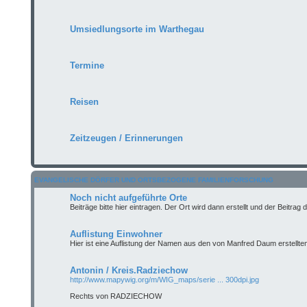
Umsiedlungsorte im Warthegau
Termine
Reisen
Zeitzeugen / Erinnerungen
EVANGELISCHE DÖRFER UND ORTSBEZOGENE FAMILIENFORSCHUNG
Noch nicht aufgeführte Orte
Beiträge bitte hier eintragen. Der Ort wird dann erstellt und der Beitrag
Auflistung Einwohner
Hier ist eine Auflistung der Namen aus den von Manfred Daum erstell
Antonin / Kreis.Radziechow
http://www.mapywig.org/m/WIG_maps/serie ... 300dpi.jpg
Rechts von RADZIECHOW