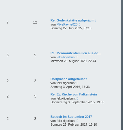
g
e
r
B
e
i
Re: Gedenkstätte aufgeräumt
t
7
12
N
von
MikePayne028
r
e
a
Sonntag 22. Juni 2025, 07:16
u
g
e
s
t
e
r
B
Re: Mennonitenfamilien aus de…
5
9
e
N
von
felix-tigerbunt
i
e
Mittwoch 26. August 2020, 22:44
t
u
r
e
a
s
g
t
e
Dorfplaene aufgetaucht
2
3
r
N
von
felix-tigerbunt
B
e
Sonntag 3. April 2016, 17:33
e
u
i
e
Re: Ev. Kirche von Falkenstein
t
2
5
s
N
r
von
felix-tigerbunt
t
e
a
Donnerstag 3. September 2015, 19:55
e
u
g
r
e
B
s
e
t
Besuch im September 2017
i
2
2
e
N
t
von
felix-tigerbunt
r
e
r
Sonntag 26. Februar 2017, 13:10
B
u
a
e