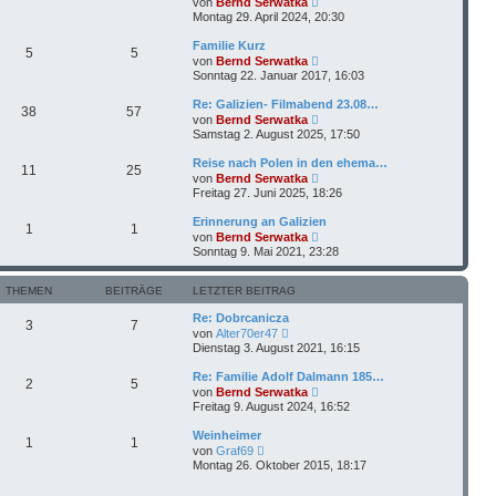
e
von
Bernd Serwatka
t
g
e
i
Montag 29. April 2024, 20:30
e
u
t
r
e
r
Familie Kurz
B
5
5
s
a
N
e
von
Bernd Serwatka
t
g
e
i
Sonntag 22. Januar 2017, 16:03
e
u
t
r
e
r
Re: Galizien- Filmabend 23.08…
B
38
57
s
a
N
e
von
Bernd Serwatka
t
g
e
i
Samstag 2. August 2025, 17:50
e
u
t
r
e
r
Reise nach Polen in den ehema…
B
11
25
s
a
N
e
von
Bernd Serwatka
t
g
e
i
Freitag 27. Juni 2025, 18:26
e
u
t
r
e
r
Erinnerung an Galizien
B
1
1
s
a
N
e
von
Bernd Serwatka
t
g
e
i
Sonntag 9. Mai 2021, 23:28
e
u
t
r
e
r
B
s
a
THEMEN
BEITRÄGE
LETZTER BEITRAG
e
t
g
i
e
Re: Dobrcanicza
t
3
7
r
N
von
Alter70er47
r
B
e
Dienstag 3. August 2021, 16:15
a
e
u
g
i
e
Re: Familie Adolf Dalmann 185…
t
2
5
s
N
von
Bernd Serwatka
r
t
e
Freitag 9. August 2024, 16:52
a
e
u
g
r
e
Weinheimer
B
1
1
s
N
e
von
Graf69
t
e
i
Montag 26. Oktober 2015, 18:17
e
u
t
r
e
r
B