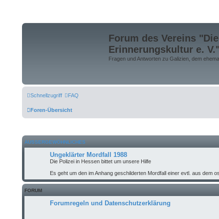
Forum des Vereins "Die
Erinnerungskultur e. V.
Fragen und Antworten zu Galizien, dem ehemali
Schnellzugriff
FAQ
Foren-Übersicht
AUSSERGEWÖHNLICHES
Ungeklärter Mordfall 1988
Die Polizei in Hessen bittet um unsere Hilfe
Es geht um den im Anhang geschilderten Mordfall einer evtl. aus de
FORUM
Forumregeln und Datenschutzerklärung