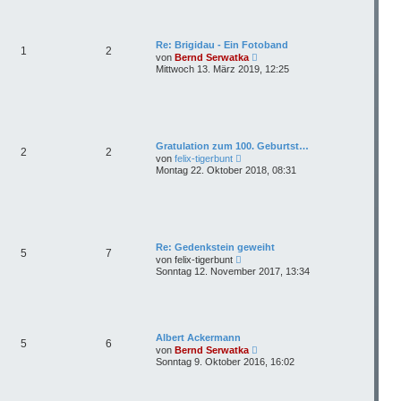
g
e
s
t
e
Re: Brigidau - Ein Fotoband
1
2
r
N
von
Bernd Serwatka
B
e
Mittwoch 13. März 2019, 12:25
e
u
i
e
t
s
r
t
a
e
g
r
B
Gratulation zum 100. Geburtst…
2
2
e
N
von
felix-tigerbunt
i
e
Montag 22. Oktober 2018, 08:31
t
u
r
e
a
s
g
t
e
r
B
Re: Gedenkstein geweiht
5
7
e
N
von
felix-tigerbunt
i
e
Sonntag 12. November 2017, 13:34
t
u
r
e
a
s
g
t
e
r
Albert Ackermann
5
6
B
N
von
Bernd Serwatka
e
e
Sonntag 9. Oktober 2016, 16:02
i
u
t
e
r
s
a
t