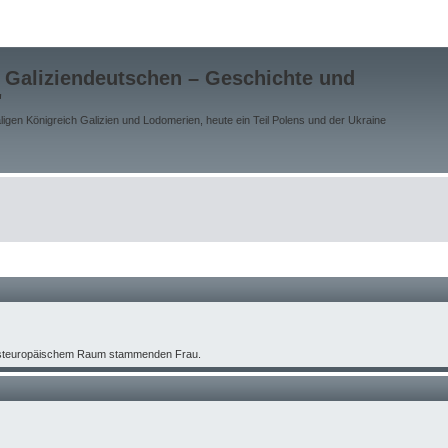
 Galiziendeutschen – Geschichte und
"
gen Königreich Galizien und Lodomerien, heute ein Teil Polens und der Ukraine
m osteuropäischem Raum stammenden Frau.