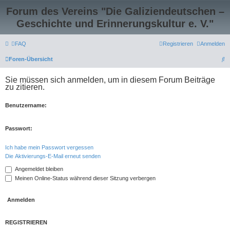
Forum des Vereins "Die Galiziendeutschen –
Geschichte und Erinnerungskultur e. V."
FAQ
Registrieren
Anmelden
S
Foren-Übersicht
u
Sie müssen sich anmelden, um in diesem Forum Beiträge
c
zu zitieren.
h
Benutzername:
e
Passwort:
Ich habe mein Passwort vergessen
Die Aktivierungs-E-Mail erneut senden
Angemeldet bleiben
Meinen Online-Status während dieser Sitzung verbergen
REGISTRIEREN