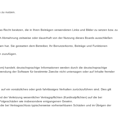
s zu nutzen.
das Recht besitzen, die in Ihren Beiträgen verwendeten Links und Bilder zu setzen bzw. zu
ach Abmahnung zeitweise oder dauerhaft von der Nutzung dieses Boards ausschließen
mmen hat. Sie gestatten dem Betreiber, Ihr Benutzerkonto, Beiträge und Funktionen
en zuzufügen.
om) handelt; deutschsprachige Informationen werden durch die deutschsprachige
rwendung der Software für bestimmte Zwecke nicht untersagen oder auf Inhalte fremder
uf ein vorsätzliches oder grob fahrlässiges Verhalten zurückzuführen sind. Dies gilt
er Verletzung wesentlicher Vertragspflichten (Kardinalpflichten) auf die bei
are Folgeschäden wie insbesondere entgangenen Gewinn.
 die bei Vertragsschluss typischerweise vorhersehbaren Schäden und im Übrigen der