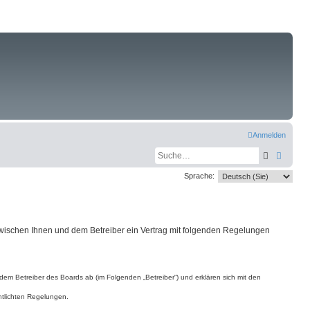
Anmelden
Suche
Erweit
Sprache:
d zwischen Ihnen und dem Betreiber ein Vertrag mit folgenden Regelungen
dem Betreiber des Boards ab (im Folgenden „Betreiber“) und erklären sich mit den
ntlichten Regelungen.