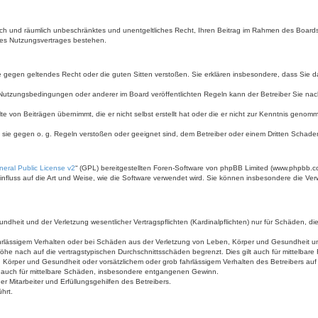
itlich und räumlich unbeschränktes und unentgeltliches Recht, Ihren Beitrag im Rahmen des Board
des Nutzungsvertrages bestehen.
 die gegen geltendes Recht oder die guten Sitten verstoßen. Sie erklären insbesondere, dass Sie 
 Nutzungsbedingungen oder anderer im Board veröffentlichten Regeln kann der Betreiber Sie n
te von Beiträgen übernimmt, die er nicht selbst erstellt hat oder die er nicht zur Kenntnis geno
n sie gegen o. g. Regeln verstoßen oder geeignet sind, dem Betreiber oder einem Dritten Schad
eral Public License v2
“ (GPL) bereitgestellten Foren-Software von phpBB Limited (www.phpbb.c
fluss auf die Art und Weise, wie die Software verwendet wird. Sie können insbesondere die Ve
eit und der Verletzung wesentlicher Vertragspflichten (Kardinalpflichten) nur für Schäden, die a
rlässigem Verhalten oder bei Schäden aus der Verletzung von Leben, Körper und Gesundheit und d
öhe nach auf die vertragstypischen Durchschnittsschäden begrenzt. Dies gilt auch für mittelb
Körper und Gesundheit oder vorsätzlichem oder grob fahrlässigem Verhalten des Betreibers auf
lt auch für mittelbare Schäden, insbesondere entgangenen Gewinn.
 Mitarbeiter und Erfüllungsgehilfen des Betreibers.
hrt.