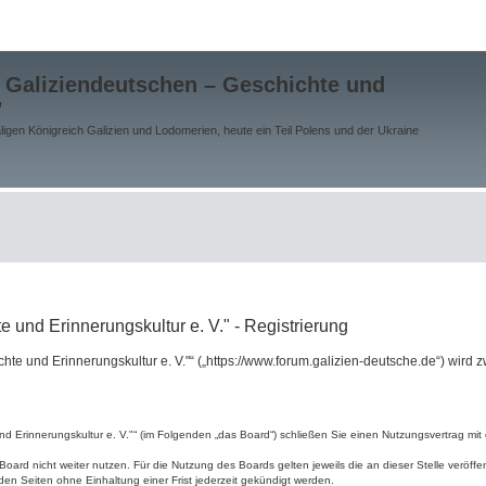
 Galiziendeutschen – Geschichte und
"
gen Königreich Galizien und Lodomerien, heute ein Teil Polens und der Ukraine
 und Erinnerungskultur e. V." - Registrierung
chte und Erinnerungskultur e. V."“ („https://www.forum.galizien-deutsche.de“) wir
d Erinnerungskultur e. V."“ (im Folgenden „das Board“) schließen Sie einen Nutzungsvertrag mit 
oard nicht weiter nutzen. Für die Nutzung des Boards gelten jeweils die an dieser Stelle veröffe
en Seiten ohne Einhaltung einer Frist jederzeit gekündigt werden.