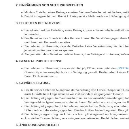
2. EINRÄUMUNG VON NUTZUNGSRECHTEN
Mit dem Erstellen eines Beitrags erteilen Sie dem Betreiber ein einfaches, ze
Das Nutzungsrecht nach Punkt 2, Unterpunkt a bleibt auch nach Kündigung 
3. PFLICHTEN DES NUTZERS
Sie erklären mit der Erstellung eines Beitrags, dass er keine Inhalte enthält,
verwenden.
Der Betreiber des Boards übt das Hausrecht aus. Bei Verstößen gegen diese
und Ihnen ein Hausverbot erteilen.
Sie nehmen zur Kenntnis, dass der Betreiber keine Verantwortung für die Inhal
jederzeit zu löschen oder zu sperren.
Sie gestatten dem Betreiber darüber hinaus, Ihre Beiträge abzuändern, sofer
4. GENERAL PUBLIC LICENSE
Sie nehmen zur Kenntnis, dass es sich bei phpBB um eine unter der „
GNU Gen
Community unter www.phpbb.de zur Verfügung gestellt. Beide haben keinen Ein
Foren Einfluss nehmen.
5. GEWÄHRLEISTUNG
Der Betreiber haftet mit Ausnahme der Verletzung von Leben, Körper und Gesundh
auch für mittelbare Folgeschäden wie insbesondere entgangenen Gewinn.
Die Haftung ist gegenüber Verbrauchern außer bei vorsätzlichem oder grob fah
Vertragsschluss typischerweise vorhersehbaren Schäden und im übrigen der H
Die Haftung ist gegenüber Unternehmern außer bei der Verletzung von Leben, 
Höhe nach auf die vertragstypischen Durchschnittsschäden begrenzt. Dies gi
Die Haftungsbegrenzung der Absätze a bis c gilt sinngemäß auch zugunsten der
Ansprüche für eine Haftung aus zwingendem nationalem Recht bleiben unberü
6. ÄNDERUNGSVORBEHALT