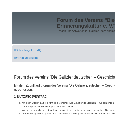
Forum des Vereins "Die
Erinnerungskultur e. V.
Fragen und Antworten zu Galizien, dem ehemali
Schnellzugriff
FAQ
Foren-Übersicht
Forum des Vereins "Die Galiziendeutschen – Geschichte
Mit dem Zugriff auf „Forum des Vereins "Die Galiziendeutschen – Geschi
geschlossen:
1. NUTZUNGSVERTRAG
Mit dem Zugriff auf „Forum des Vereins "Die Galiziendeutschen – Geschichte un
nachfolgenden Regelungen einverstanden.
Wenn Sie mit diesen Regelungen nicht einverstanden sind, so dürfen Sie das B
Der Nutzungsvertrag wird auf unbestimmte Zeit geschlossen und kann von beid