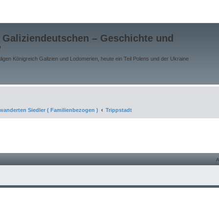
 Galiziendeutschen – Geschichte und
"
gen Königreich Galizien und Lodomerien, heute ein Teil Polens und der Ukraine
wanderten Siedler ( Familienbezogen )
Trippstadt