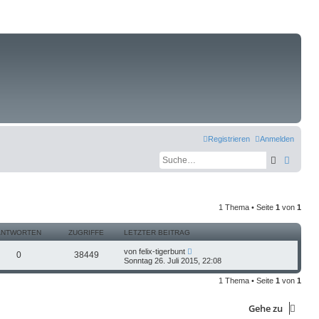
Registrieren
Anmelden
Suche
Erweit
1 Thema • Seite
1
von
1
ANTWORTEN
ZUGRIFFE
LETZTER BEITRAG
von
felix-tigerbunt
0
38449
Sonntag 26. Juli 2015, 22:08
1 Thema • Seite
1
von
1
Gehe zu