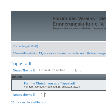
Forum des Vereins "Die
Erinnerungskultur e. V.
Fragen und Antworten zu Galizien, dem ehemali
Schnellzugriff
FAQ
Foren-Übersicht
Allgemeines
Herkunftsorte der nach Galizien ausge
Trippstadt
Suche
Erweiterte Suche
Neues Thema
THEMEN
Familie Christmann aus Trippstadt
von
felix-tigerbunt
»
Sonntag 26. Juli 2015, 22:08
Neues Thema
Zurück zur Foren-Übersicht