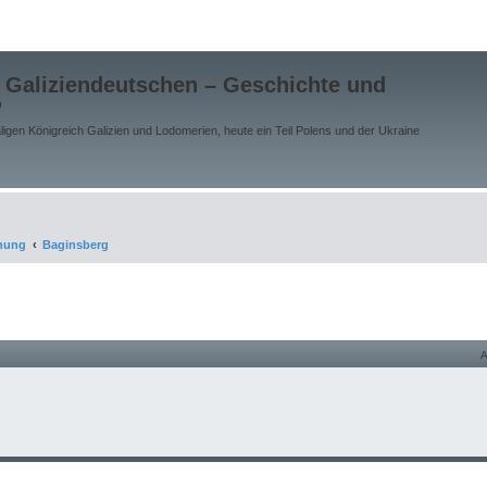
 Galiziendeutschen – Geschichte und
"
gen Königreich Galizien und Lodomerien, heute ein Teil Polens und der Ukraine
chung
Baginsberg