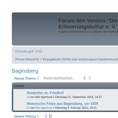
Forum des Vereins "Die
Erinnerungskultur e. V.
Fragen und Antworten zu Galizien, dem ehemali
Schnellzugriff
FAQ
Foren-Übersicht
Evangelische Dörfer und ortsbezogene Familienfors
Baginsberg
Suche
Erweiterte Suche
Neues Thema
THEMEN
Deutscher ev. Friedhof
von
felix-tigerbunt
»
Dienstag 15. September 2015, 18:27
Historische Fotos aus Baginsberg, vor 1939
von
felix-tigerbunt
»
Dienstag 9. Februar 2021, 18:41
Neues Thema