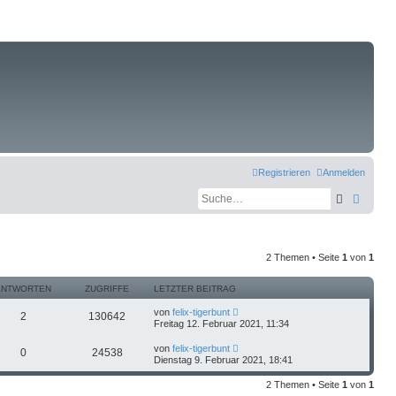
Registrieren
Anmelden
Suche
Erweit
2 Themen • Seite
1
von
1
ANTWORTEN
ZUGRIFFE
LETZTER BEITRAG
von
felix-tigerbunt
2
130642
Freitag 12. Februar 2021, 11:34
von
felix-tigerbunt
0
24538
Dienstag 9. Februar 2021, 18:41
2 Themen • Seite
1
von
1