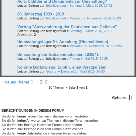
Aufruf: Bilder und Dokumente zur Umsiedlung?
Letzter Beitrag von
felix-tigerbunt
«
Sonntag 3. März 2019, 17:42
80. Jahrestag 1939 - 2019
Letzter Beitrag von
felix-tigerbunt
«
Mittwoch 7. November 2018, 19:03
Vortrag "Auswanderung der Deutschen aus Galizien"
Letzter Beitrag von
felix-tigerbunt
«
Sonntag 6. März 2016, 20:51
Antworten:
2
Umsiedlungslager St. Annaberg (Oberschlesien)
Letzter Beitrag von
felix-tigerbunt
«
Mittwoch 25. November 2015, 08:57
Umsiedlung der Galiziendeutschen 1939/41
Letzter Beitrag von
felix-tigerbunt
«
Freitag 1. Mai 2015, 14:25
Kolonie Borkowizna, Lublin, einst Westgalizien
Letzter Beitrag von
Gudrun
«
Dienstag 14. April 2015, 14:43
Neues Thema
10 Themen • Seite
1
von
1
Gehe zu
BERECHTIGUNGEN IN DIESEM FORUM
Sie dürfen
keine
neuen Themen in diesem Forum erstellen.
Sie dürfen
keine
Antworten zu Themen in diesem Forum erstellen.
Sie dürfen Ihre Beiträge in diesem Forum
nicht
ändern.
Sie dürfen Ihre Beiträge in diesem Forum
nicht
löschen.
Sie dürfen
keine
Dateianhänge in diesem Forum erstellen.