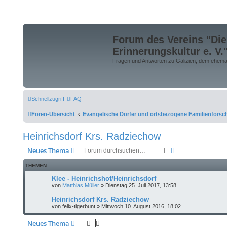
Forum des Vereins "Die
Erinnerungskultur e. V.
Fragen und Antworten zu Galizien, dem ehemali
Schnellzugriff
FAQ
Foren-Übersicht
Evangelische Dörfer und ortsbezogene Familienfors
Heinrichsdorf Krs. Radziechow
Suche
Erweiterte Suche
Neues Thema
THEMEN
Klee - Heinrichshof/Heinrichsdorf
von
Matthias Müller
»
Dienstag 25. Juli 2017, 13:58
Heinrichsdorf Krs. Radziechow
von
felix-tigerbunt
»
Mittwoch 10. August 2016, 18:02
Neues Thema