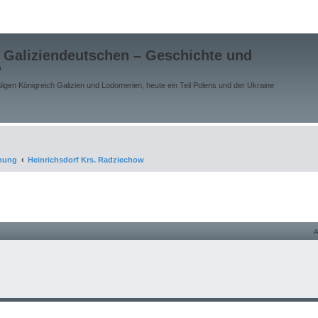
 Galiziendeutschen – Geschichte und
"
gen Königreich Galizien und Lodomerien, heute ein Teil Polens und der Ukraine
chung
Heinrichsdorf Krs. Radziechow