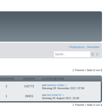
Registrieren
Anmelden
Suche
Erweit
2 Themen • Seite
1
von
1
ANTWORTEN
ZUGRIFFE
LETZTER BEITRAG
von
Matthias Müller
2
142772
Dienstag 28. November 2017, 07:58
von
Mechthild W.
1
28451
Sonntag 20. August 2017, 22:00
2 Themen • Seite
1
von
1