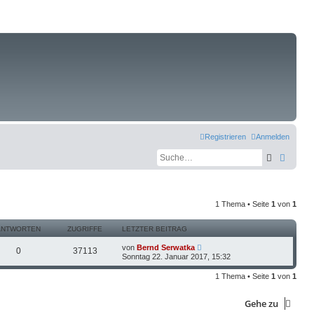
Registrieren
Anmelden
Suche
Erweit
1 Thema • Seite
1
von
1
ANTWORTEN
ZUGRIFFE
LETZTER BEITRAG
von
Bernd Serwatka
0
37113
Sonntag 22. Januar 2017, 15:32
1 Thema • Seite
1
von
1
Gehe zu