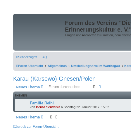
Forum des Vereins "Die
Erinnerungskultur e. V.
Fragen und Antworten zu Galizien, dem ehemali
Schnellzugriff
FAQ
Foren-Übersicht
Allgemeines
Umsiedlungsorte im Warthegau
Kar
Karau (Karsewo) Gnesen/Polen
Suche
Erweiterte Suche
Neues Thema
THEMEN
Familie Reihl
von
Bernd Serwatka
»
Sonntag 22. Januar 2017, 15:32
Neues Thema
Zurück zur Foren-Übersicht