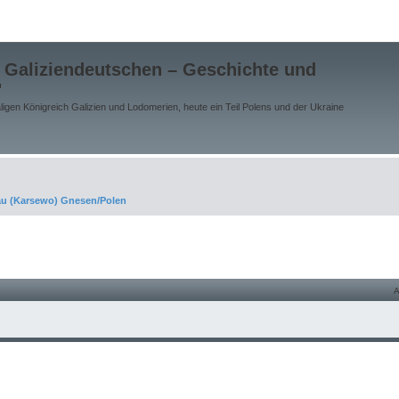
 Galiziendeutschen – Geschichte und
"
gen Königreich Galizien und Lodomerien, heute ein Teil Polens und der Ukraine
au (Karsewo) Gnesen/Polen