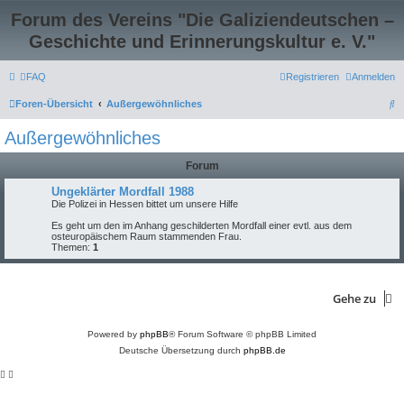
Forum des Vereins "Die Galiziendeutschen –
Geschichte und Erinnerungskultur e. V."
FAQ
Registrieren
Anmelden
S
Foren-Übersicht
Außergewöhnliches
u
Außergewöhnliches
c
Forum
h
e
Ungeklärter Mordfall 1988
Die Polizei in Hessen bittet um unsere Hilfe
Es geht um den im Anhang geschilderten Mordfall einer evtl. aus dem
osteuropäischem Raum stammenden Frau.
Themen:
1
Gehe zu
Powered by
phpBB
® Forum Software © phpBB Limited
Deutsche Übersetzung durch
phpBB.de