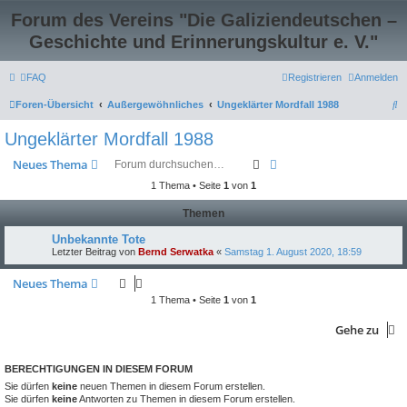
Forum des Vereins "Die Galiziendeutschen –
Geschichte und Erinnerungskultur e. V."
FAQ
Registrieren
Anmelden
S
Foren-Übersicht
Außergewöhnliches
Ungeklärter Mordfall 1988
u
Ungeklärter Mordfall 1988
c
Suche
Erweiterte Suche
Neues Thema
h
1 Thema • Seite
1
von
1
e
Themen
Unbekannte Tote
Letzter Beitrag von
Bernd Serwatka
«
Samstag 1. August 2020, 18:59
Neues Thema
1 Thema • Seite
1
von
1
Gehe zu
BERECHTIGUNGEN IN DIESEM FORUM
Sie dürfen
keine
neuen Themen in diesem Forum erstellen.
Sie dürfen
keine
Antworten zu Themen in diesem Forum erstellen.