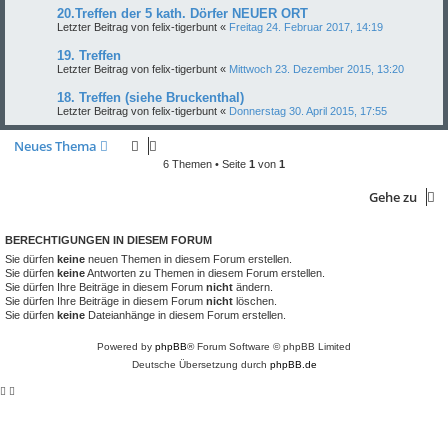
20.Treffen der 5 kath. Dörfer NEUER ORT
Letzter Beitrag von
felix-tigerbunt
«
Freitag 24. Februar 2017, 14:19
19. Treffen
Letzter Beitrag von
felix-tigerbunt
«
Mittwoch 23. Dezember 2015, 13:20
18. Treffen (siehe Bruckenthal)
Letzter Beitrag von
felix-tigerbunt
«
Donnerstag 30. April 2015, 17:55
Neues Thema
6 Themen • Seite
1
von
1
Gehe zu
BERECHTIGUNGEN IN DIESEM FORUM
Sie dürfen
keine
neuen Themen in diesem Forum erstellen.
Sie dürfen
keine
Antworten zu Themen in diesem Forum erstellen.
Sie dürfen Ihre Beiträge in diesem Forum
nicht
ändern.
Sie dürfen Ihre Beiträge in diesem Forum
nicht
löschen.
Sie dürfen
keine
Dateianhänge in diesem Forum erstellen.
Powered by
phpBB
® Forum Software © phpBB Limited
Deutsche Übersetzung durch
phpBB.de