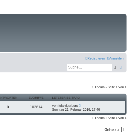
Registrieren
Anmelden
Suche
Erweit
1 Thema • Seite
1
von
1
ANTWORTEN
ZUGRIFFE
LETZTER BEITRAG
von
felix-tigerbunt
0
102814
Sonntag 21. Februar 2016, 17:46
1 Thema • Seite
1
von
1
Gehe zu