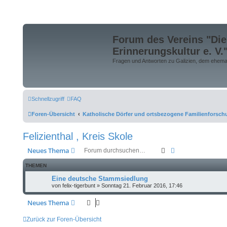
Forum des Vereins "Die
Erinnerungskultur e. V.
Fragen und Antworten zu Galizien, dem ehemali
Schnellzugriff
FAQ
Foren-Übersicht
Katholische Dörfer und ortsbezogene Familienforsch
Felizienthal , Kreis Skole
Suche
Erweiterte Suche
Neues Thema
THEMEN
Eine deutsche Stammsiedlung
von
felix-tigerbunt
»
Sonntag 21. Februar 2016, 17:46
Neues Thema
Zurück zur Foren-Übersicht