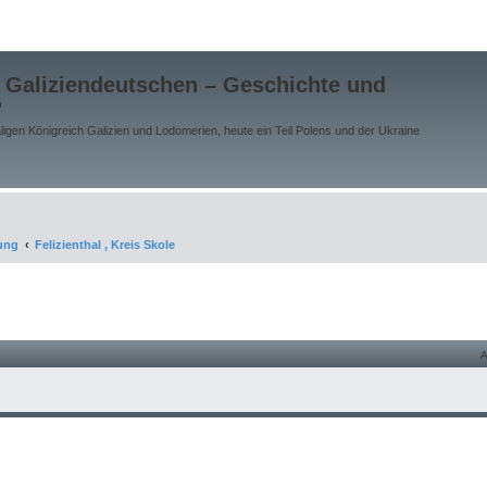
 Galiziendeutschen – Geschichte und
"
gen Königreich Galizien und Lodomerien, heute ein Teil Polens und der Ukraine
ung
Felizienthal , Kreis Skole