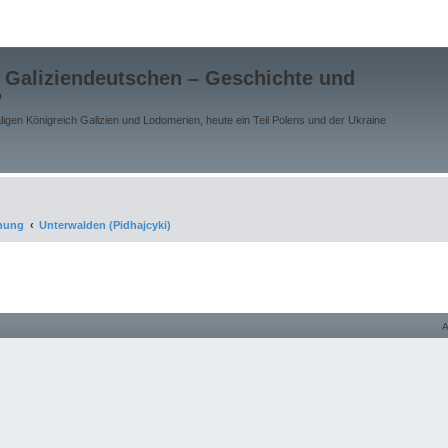
 Galiziendeutschen – Geschichte und
"
gen Königreich Galizien und Lodomerien, heute ein Teil Polens und der Ukraine
chung
Unterwalden (Pidhajcyki)