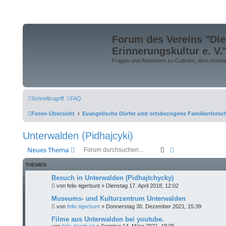
Forum des Vereins "Die
Erinnerungskultur e. V.
Fragen und Antworten zu Galizien, dem ehemali
Schnellzugriff
FAQ
Foren-Übersicht
Evangelische Dörfer und ortsbezogene Familienfors
Unterwalden (Pidhajcyki)
Suche
Erweiterte Suche
Neues Thema
THEMEN
Besuch in Unterwalden (Pidhajtchycky)
von
felix-tigerbunt
»
Dienstag 17. April 2018, 12:02
Museums- und Kulturzentrum Unterwalden
von
felix-tigerbunt
»
Donnerstag 30. Dezember 2021, 15:39
Filme aus Unterwalden bei youtube.