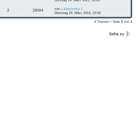
Sonntag 14. März 2021, 18:05
von
s.klosovskyi
2
28084
Dienstag 29. März 2016, 23:00
4 Themen • Seite
1
von
1
Gehe zu