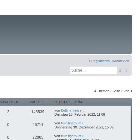
Registrieren
Anmelden
Suche
Erweit
4 Themen • Seite
1
von
1
ANTWORTEN
ZUGRIFFE
LETZTER BEITRAG
von
Bettina Tietze
2
148539
Dienstag 15. Februar 2022, 11:08
von
felix-tigerbunt
0
26711
Donnerstag 30. Dezember 2021, 15:39
von
felix-tigerbunt
0
22065