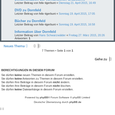
Letzter Beitrag von
felix-tigerbunt
«
Dienstag 21. April 2015, 16:49
DVD zu Dornfeld
Letzter Beitrag von
felix-tigerbunt
«
Sonntag 19. April 2015, 17:05
Bücher zu Dornfeld
Letzter Beitrag von
felix-tigerbunt
«
Sonntag 19. April 2015, 16:58
Information über Dornfeld
Letzter Beitrag von
Hans Schwarzwälder
«
Freitag 27. März 2015, 20:26
Antworten:
1
Neues Thema
7 Themen • Seite
1
von
1
Gehe zu
BERECHTIGUNGEN IN DIESEM FORUM
Sie dürfen
keine
neuen Themen in diesem Forum erstellen.
Sie dürfen
keine
Antworten zu Themen in diesem Forum erstellen.
Sie dürfen Ihre Beiträge in diesem Forum
nicht
ändern.
Sie dürfen Ihre Beiträge in diesem Forum
nicht
löschen.
Sie dürfen
keine
Dateianhänge in diesem Forum erstellen.
Powered by
phpBB
® Forum Software © phpBB Limited
Deutsche Übersetzung durch
phpBB.de