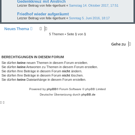
Gedenkkreuz mit Anstrich
Letzter Beitrag von
felix-tigerbunt
«
Samstag 14. Oktober 2017, 17:51
Friedhof wieder aufgeräumt
Letzter Beitrag von
felix-tigerbunt
«
Sonntag 5. Juni 2016, 18:17
Neues Thema
5 Themen • Seite
1
von
1
Gehe zu
BERECHTIGUNGEN IN DIESEM FORUM
Sie dürfen
keine
neuen Themen in diesem Forum erstellen.
Sie dürfen
keine
Antworten zu Themen in diesem Forum erstellen.
Sie dürfen Ihre Beiträge in diesem Forum
nicht
ändern.
Sie dürfen Ihre Beiträge in diesem Forum
nicht
löschen.
Sie dürfen
keine
Dateianhänge in diesem Forum erstellen.
Powered by
phpBB
® Forum Software © phpBB Limited
Deutsche Übersetzung durch
phpBB.de