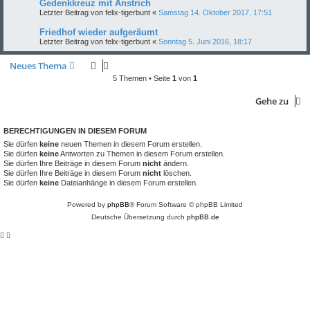
Gedenkkreuz mit Anstrich
Letzter Beitrag von
felix-tigerbunt
«
Samstag 14. Oktober 2017, 17:51
Friedhof wieder aufgeräumt
Letzter Beitrag von
felix-tigerbunt
«
Sonntag 5. Juni 2016, 18:17
Neues Thema
5 Themen • Seite
1
von
1
Gehe zu
BERECHTIGUNGEN IN DIESEM FORUM
Sie dürfen
keine
neuen Themen in diesem Forum erstellen.
Sie dürfen
keine
Antworten zu Themen in diesem Forum erstellen.
Sie dürfen Ihre Beiträge in diesem Forum
nicht
ändern.
Sie dürfen Ihre Beiträge in diesem Forum
nicht
löschen.
Sie dürfen
keine
Dateianhänge in diesem Forum erstellen.
Powered by
phpBB
® Forum Software © phpBB Limited
Deutsche Übersetzung durch
phpBB.de