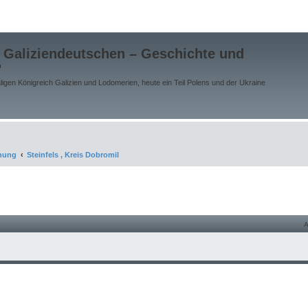
 Galiziendeutschen – Geschichte und
"
gen Königreich Galizien und Lodomerien, heute ein Teil Polens und der Ukraine
chung
Steinfels , Kreis Dobromil