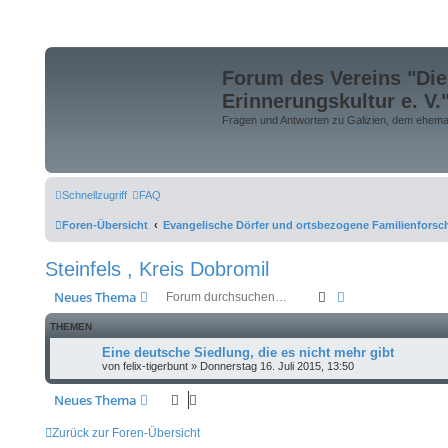
Forum des Vereins "Die
Erinnerungskultur e. V.
Fragen und Antworten zu Galizien, dem ehemali
Schnellzugriff
FAQ
Foren-Übersicht
Evangelische Dörfer und ortsbezogene Familienfors
Steinfels , Kreis Dobromil
Suche
Erweiterte Suche
Neues Thema
THEMEN
Eine deutsche Siedlung, die es nicht mehr gibt
von
felix-tigerbunt
»
Donnerstag 16. Juli 2015, 13:50
Neues Thema
Zurück zur Foren-Übersicht