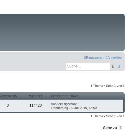
Registrieren
Anmelden
Suche
Erweit
1 Thema • Seite
1
von
1
ANTWORTEN
ZUGRIFFE
LETZTER BEITRAG
von
felix-tigerbunt
0
114420
Donnerstag 16. Juli 2015, 13:50
1 Thema • Seite
1
von
1
Gehe zu