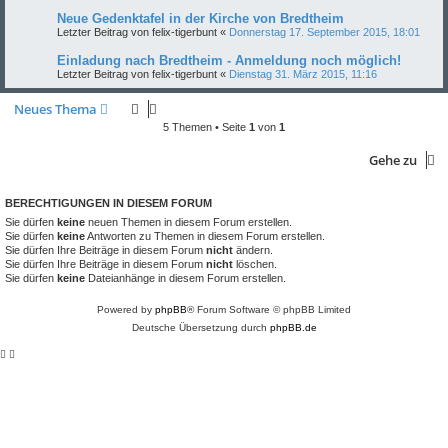
Neue Gedenktafel in der Kirche von Bredtheim
Letzter Beitrag von
felix-tigerbunt
«
Donnerstag 17. September 2015, 18:01
Einladung nach Bredtheim - Anmeldung noch möglich!
Letzter Beitrag von
felix-tigerbunt
«
Dienstag 31. März 2015, 11:16
Neues Thema
5 Themen • Seite
1
von
1
Gehe zu
BERECHTIGUNGEN IN DIESEM FORUM
Sie dürfen
keine
neuen Themen in diesem Forum erstellen.
Sie dürfen
keine
Antworten zu Themen in diesem Forum erstellen.
Sie dürfen Ihre Beiträge in diesem Forum
nicht
ändern.
Sie dürfen Ihre Beiträge in diesem Forum
nicht
löschen.
Sie dürfen
keine
Dateianhänge in diesem Forum erstellen.
Powered by
phpBB
® Forum Software © phpBB Limited
Deutsche Übersetzung durch
phpBB.de