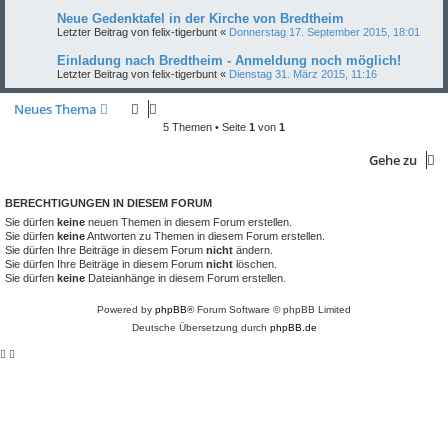
Neue Gedenktafel in der Kirche von Bredtheim
Letzter Beitrag von
felix-tigerbunt
«
Donnerstag 17. September 2015, 18:01
Einladung nach Bredtheim - Anmeldung noch möglich!
Letzter Beitrag von
felix-tigerbunt
«
Dienstag 31. März 2015, 11:16
Neues Thema
5 Themen • Seite
1
von
1
Gehe zu
BERECHTIGUNGEN IN DIESEM FORUM
Sie dürfen
keine
neuen Themen in diesem Forum erstellen.
Sie dürfen
keine
Antworten zu Themen in diesem Forum erstellen.
Sie dürfen Ihre Beiträge in diesem Forum
nicht
ändern.
Sie dürfen Ihre Beiträge in diesem Forum
nicht
löschen.
Sie dürfen
keine
Dateianhänge in diesem Forum erstellen.
Powered by
phpBB
® Forum Software © phpBB Limited
Deutsche Übersetzung durch
phpBB.de