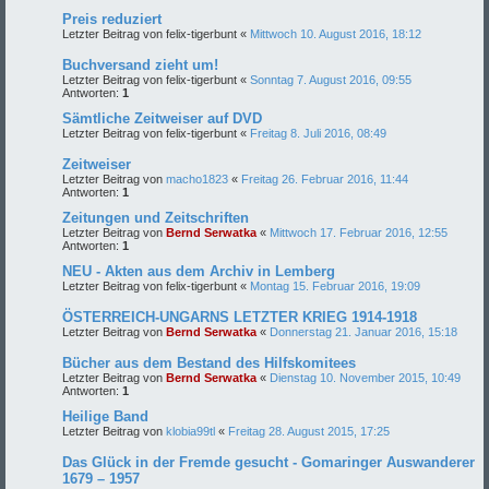
Preis reduziert
Letzter Beitrag von
felix-tigerbunt
«
Mittwoch 10. August 2016, 18:12
Buchversand zieht um!
Letzter Beitrag von
felix-tigerbunt
«
Sonntag 7. August 2016, 09:55
Antworten:
1
Sämtliche Zeitweiser auf DVD
Letzter Beitrag von
felix-tigerbunt
«
Freitag 8. Juli 2016, 08:49
Zeitweiser
Letzter Beitrag von
macho1823
«
Freitag 26. Februar 2016, 11:44
Antworten:
1
Zeitungen und Zeitschriften
Letzter Beitrag von
Bernd Serwatka
«
Mittwoch 17. Februar 2016, 12:55
Antworten:
1
NEU - Akten aus dem Archiv in Lemberg
Letzter Beitrag von
felix-tigerbunt
«
Montag 15. Februar 2016, 19:09
ÖSTERREICH-UNGARNS LETZTER KRIEG 1914-1918
Letzter Beitrag von
Bernd Serwatka
«
Donnerstag 21. Januar 2016, 15:18
Bücher aus dem Bestand des Hilfskomitees
Letzter Beitrag von
Bernd Serwatka
«
Dienstag 10. November 2015, 10:49
Antworten:
1
Heilige Band
Letzter Beitrag von
klobia99tl
«
Freitag 28. August 2015, 17:25
Das Glück in der Fremde gesucht - Gomaringer Auswanderer
1679 – 1957