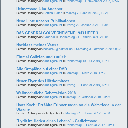
Letzter Beitrag von
felix-tigerbunt
«
Donnerstag 24. November 2022, 13:37
Heimatband 4 im Angebot
Letzter Beitrag von
Bettina Tietze
«
Montag 7. Februar 2022, 19:21
Neue Liste unserer Publikationen
Letzter Beitrag von
felix-tigerbunt
«
Freitag 22. Januar 2021, 11:39
DAS GENERALGOUVERNEMENT 1943 HEFT 3
Letzter Beitrag von
Grosser
«
Donnerstag 21. Januar 2021, 21:49
Nachlass meines Vaters
Letzter Beitrag von
bepler56@hotmail.de
«
Samstag 3. Oktober 2020, 08:23
Einmal Galizien und zurück
Letzter Beitrag von
felix-tigerbunt
«
Donnerstag 18. Juli 2019, 11:44
Alle Ortspläne auf einer DVD
Letzter Beitrag von
felix-tigerbunt
«
Samstag 2. März 2019, 17:55
Neuer Flyer des Hilfskomitees
Letzter Beitrag von
felix-tigerbunt
«
Freitag 15. Februar 2019, 13:41
Weihnachtliche Rabattaktion 2018
Letzter Beitrag von
felix-tigerbunt
«
Montag 22. Oktober 2018, 08:27
Hans Koch: Erzählte Erinnerungen an die Weltkriege in der
Ukraine
Letzter Beitrag von
felix-tigerbunt
«
Montag 27. Februar 2017, 14:00
"Lyrik im Herbst eines Lebens" - Gedichtband
Letzter Beitrag von
felix-tigerbunt
«
Donnerstag 2. Februar 2017, 08:41