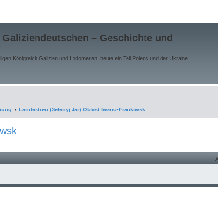
 Galiziendeutschen – Geschichte und
"
gen Königreich Galizien und Lodomerien, heute ein Teil Polens und der Ukraine
chung
Landestreu (Selenyj Jar) Oblast Iwano-Frankiwsk
iwsk