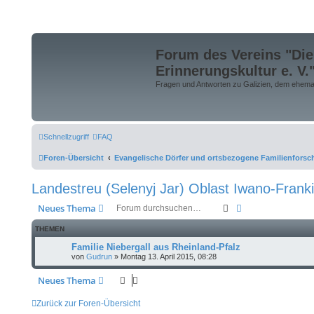
Forum des Vereins "Die
Erinnerungskultur e. V.
Fragen und Antworten zu Galizien, dem ehemali
Schnellzugriff
FAQ
Foren-Übersicht
Evangelische Dörfer und ortsbezogene Familienfors
Landestreu (Selenyj Jar) Oblast Iwano-Frank
Suche
Erweiterte Suche
Neues Thema
THEMEN
Familie Niebergall aus Rheinland-Pfalz
von
Gudrun
»
Montag 13. April 2015, 08:28
Neues Thema
Zurück zur Foren-Übersicht