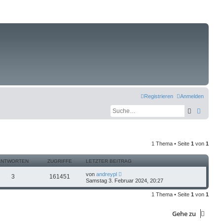
Registrieren
Anmelden
Suche
Erweit
1 Thema • Seite
1
von
1
ANTWORTEN
ZUGRIFFE
LETZTER BEITRAG
von
andreypl
3
161451
Samstag 3. Februar 2024, 20:27
1 Thema • Seite
1
von
1
Gehe zu