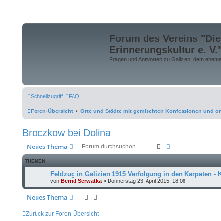
Forum des Vereins "Die
Erinnerungskultur e. V.
Fragen und Antworten zu Galizien, dem ehemali
Schnellzugriff
FAQ
Foren-Übersicht
Orte und Städte mit gemischten Konfessionen und o
Broczkow bei Dolina
Suche
Erweiterte Suche
Neues Thema
THEMEN
Feldzug in Galizien 1915 Verfolgung in den Karpaten -
von
Bernd Serwatka
»
Donnerstag 23. April 2015, 18:08
Neues Thema
Zurück zur Foren-Übersicht