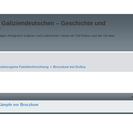
 Galiziendeutschen – Geschichte und
"
gen Königreich Galizien und Lodomerien, heute ein Teil Polens und der Ukraine
rtsbezogene Familienforschung
Broczkow bei Dolina
 Kämpfe vor Broczkow