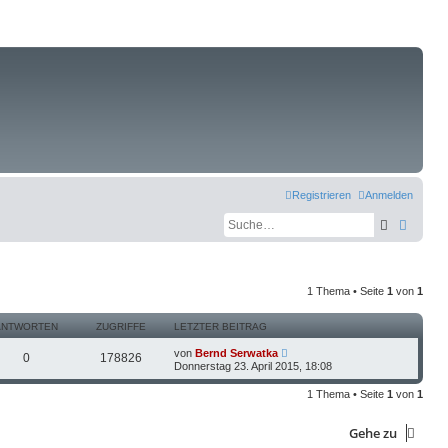
Registrieren
Anmelden
Suche
Erweit
1 Thema • Seite
1
von
1
ANTWORTEN
ZUGRIFFE
LETZTER BEITRAG
von
Bernd Serwatka
0
178826
Donnerstag 23. April 2015, 18:08
1 Thema • Seite
1
von
1
Gehe zu