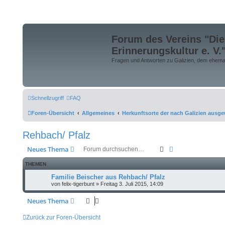
Forum des Vereins "Die
Erinnerungskultur e. V.
Fragen und Antworten zu Galizien, dem ehemali
Schnellzugriff
FAQ
Foren-Übersicht
Allgemeines
Herkunftsorte der nach Galizien ausge
Rehbach/ Pfalz
Suche
Erweiterte Suche
Neues Thema
THEMEN
Familie Beischer aus Rehbach/ Pfalz
von
felix-tigerbunt
»
Freitag 3. Juli 2015, 14:09
Neues Thema
Zurück zur Foren-Übersicht