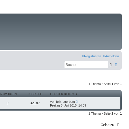
Registrieren
Anmelden
Suche
Erweit
1 Thema • Seite
1
von
1
ANTWORTEN
ZUGRIFFE
LETZTER BEITRAG
von
felix-tigerbunt
0
32187
Freitag 3. Juli 2015, 14:09
1 Thema • Seite
1
von
1
Gehe zu