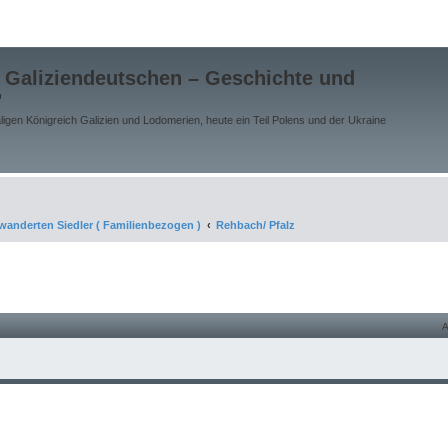
 Galiziendeutschen – Geschichte und
"
gen Königreich Galizien und Lodomerien, heute ein Teil Polens und der Ukraine
wanderten Siedler ( Familienbezogen )
Rehbach/ Pfalz